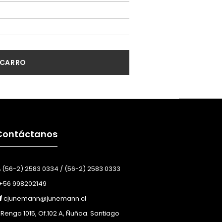
 CARRO
Contáctanos
(56-2) 2583 0334 / (56-2) 2583 0333
+56 998202149
cjunemann@junemann.cl
Rengo 1015, Of.102 A, Ñuñoa. Santiago