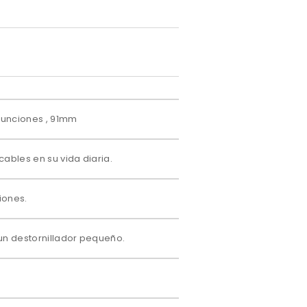
 Funciones , 91mm
cables en su vida diaria.
iones.
un destornillador pequeño.