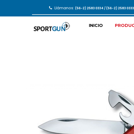
Llámanos:
(56-2) 2583 0334 / (56-2) 2583 033
INICIO
PRODU