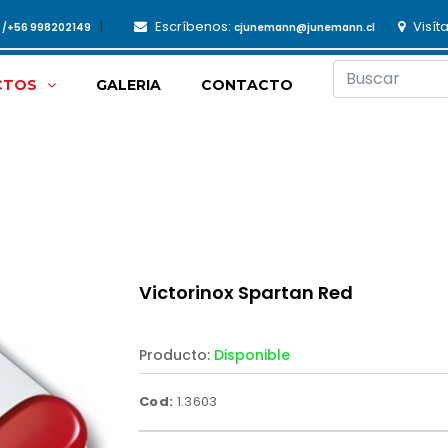
Escríbenos:
Visít
3 /+56 998202149
cjunemann@junemann.cl
CTOS
GALERIA
CONTACTO
Victorinox Spartan Red
Producto:
Disponible
Cod:
1.3603