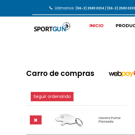
Llámanos:
(56-2) 2583 0334 / (56-2) 2583 033
INICIO
PRODU
Carro de compras
Seguir ordenando
Llavero Puma
Plateado