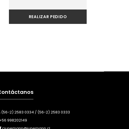
REALIZAR PEDIDO
Contáctanos
(56-2) 2583 0334 / (56-2) 2583 0333
+56 998202149
cjunemann@junemann.cl