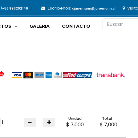
Escríbenos:
Visít
3 /+56 998202149
cjunemann@junemann.cl
CTOS
GALERIA
CONTACTO
Unidad
Total
$ 7,000
$ 7,000