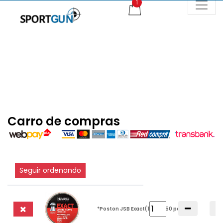
Carro de compras
Seguir ordenando
*Poston JSB Exact(18,13)250 pcs