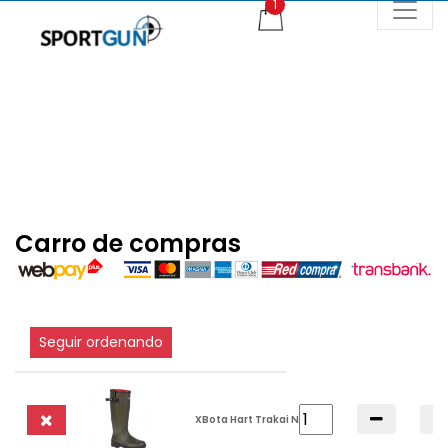
Carro de compras
Seguir ordenando
XBota Hart Trakai NL 41
si